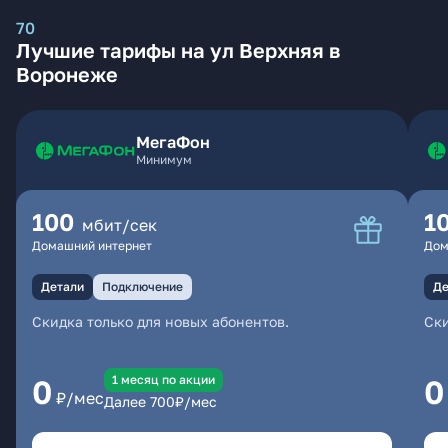
70
Лучшие тарифы на ул Верхняя в
Воронеже
МегаФон
Минимум
100
1
мбит/сек
Домашний интернет
Дом
Детали
Подключение
Де
Скидка только для новых абонентов.
Ски
1 месяц по акции
0
0
₽/мес
Далее
700
₽/мес