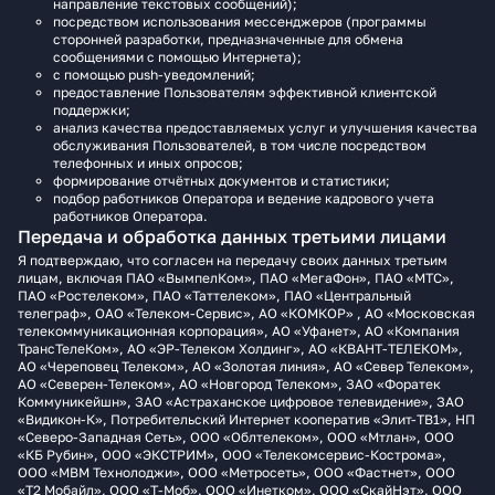
направление текстовых сообщений);
посредством использования мессенджеров (программы
сторонней разработки, предназначенные для обмена
сообщениями с помощью Интернета);
с помощью push-уведомлений;
предоставление Пользователям эффективной клиентской
поддержки;
анализ качества предоставляемых услуг и улучшения качества
обслуживания Пользователей, в том числе посредством
телефонных и иных опросов;
формирование отчётных документов и статистики;
подбор работников Оператора и ведение кадрового учета
работников Оператора.
Передача и обработка данных третьими лицами
Я подтверждаю, что согласен на передачу своих данных третьим
лицам, включая ПАО «ВымпелКом», ПАО «МегаФон», ПАО «МТС»,
ПАО «Ростелеком», ПАО «Таттелеком», ПАО «Центральный
телеграф», ОАО «Телеком-Сервис», АО «КОМКОР» , АО «Московская
телекоммуникационная корпорация», АО «Уфанет», АО «Компания
ТрансТелеКом», АО «ЭР-Телеком Холдинг», АО «КВАНТ-ТЕЛЕКОМ»,
АО «Череповец Телеком», АО «Золотая линия», АО «Север Телеком»,
АО «Северен-Телеком», АО «Новгород Телеком», ЗАО «Форатек
Коммуникейшн», ЗАО «Астраханское цифровое телевидение», ЗАО
«Видикон-К», Потребительский Интернет кооператив «Элит-ТВ1», НП
«Северо-Западная Сеть», ООО «Облтелеком», ООО «Мтлан», ООО
«КБ Рубин», ООО «ЭКСТРИМ», ООО «Телекомсервис-Кострома»,
ООО «МВМ Технолоджи», ООО «Метросеть», ООО «Фастнет», ООО
«Т2 Мобайл», ООО «Т‑Моб», ООО «Инетком», ООО «СкайНэт», ООО