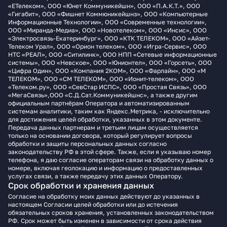
«ЕТелеком», ООО «Юнет Коммуникейшн», ООО «П.А.К.Т.», ООО
«Гигабит», ООО «Фишнет Коммюникейшнз», ООО «Компьютерные
Информационные Технологии», ООО «Современные технологии»,
ООО «Миранда-Медиа», ООО «Новотелеком», ООО «Инсис», ООО
«Электросвязь-Екатеринбург», ООО «КТК ТЕЛЕКОМ», ООО «Айзет-
Телеком Урал», ООО «Орион телеком», ООО «Игра-Сервис», ООО
НТС «РЕАЛ», ООО «Ситилинк», ООО НПП «Сетевые информационные
системы», ООО «Невское», ООО «Юнионтел», ООО «Горсеть», ООО
«Цифра Один», ООО «Компания 2КОМ», ООО «Фарлайн», ООО «М
ТЕЛЕКОМ», ООО «СМ ТЕЛЕКОМ», ООО «Ионит-телеком», ООО
«Телеком.ру», ООО «СевСтар ИСПС», ООО «Простая Связь», ООО
«МегаСвязь»,ООО «С.Д.Сат.Коммуникейшнс», а также другим
официальным партнёрам Оператора и автоматизированным
системам аналитики, таким как Яндекс.Метрика, - исключительно
для достижения целей обработки, указанных в этом документе.
Передача данных партнерам и третьим лицам осуществляется
только на основании договора, который регулирует вопросы
обработки и защиты персональных данных согласно
законодательству РФ в этой сфере. Также, если я указываю номер
телефона, я даю согласие операторам связи на обработку данных о
номере, включая геолокацию и информацию о предоставленных
услугах связи, а также передачу этих данных Оператору.
Срок обработки и хранения данных
Согласие на обработку моих данных действуют до указанных в
настоящем Согласии целей обработки или до истечения
обязательных сроков хранения, установленных законодательством
РФ. Срок может быть изменен в зависимости от срока действия