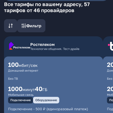
Все тарифы по вашему адресу, 57
тарифов от 46 провайдеров
Фильтр
Ростелеком
Технологии общения. Тест-драйв
100
2
мбит/сек
Домашний интернет
Дом
Без ТВ
Без
1000
40
2
минут
ГБ
Мобильная связь
Моб
Подключение
Оборудование
По
Подключение
-
500 ₽ (единоразовый платеж)
По