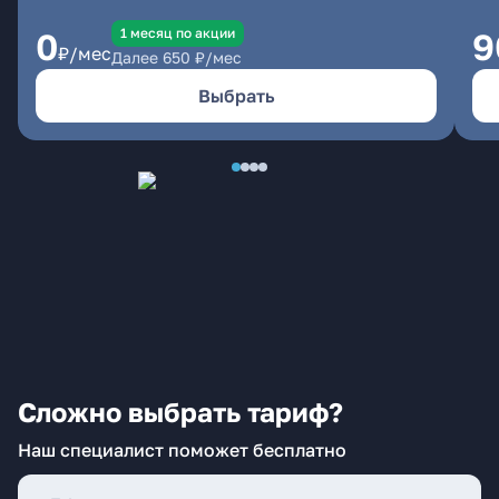
1 месяц по акции
0
9
₽/мес
Далее
650
₽/мес
Выбрать
Сложно выбрать тариф?
Наш специалист поможет бесплатно