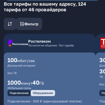
Все тарифы по вашему адресу, 124
тарифа от 46 провайдеров
Фильтр
Ростелеком
Технологии общения. Тест-драйв
100
3
мбит/сек
Домашний интернет
Дом
3
Без ТВ
ТВ
1000
40
минут
ГБ
Без
Мобильная связь
Подключение
Оборудование
По
Подключение
-
500 ₽ (единоразовый платеж)
По