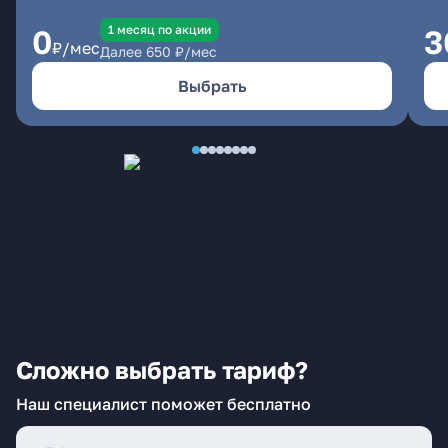
1 месяц по акции
0
3
₽/мес
Далее
650
₽/мес
Выбрать
Сложно выбрать тариф?
Наш специалист поможет бесплатно