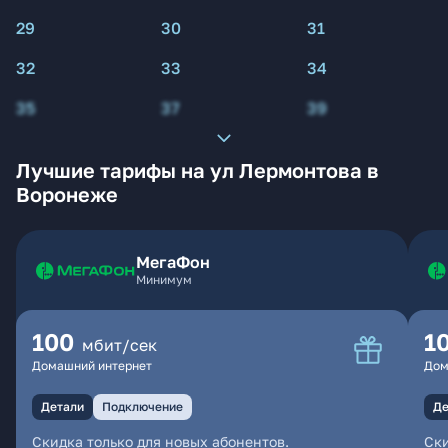
29
30
31
32
33
34
35
37
39
Лучшие тарифы на ул Лермонтова в
Воронеже
МегаФон
Минимум
100
1
мбит/сек
Домашний интернет
Дом
Детали
Подключение
Де
Скидка только для новых абонентов.
Ски