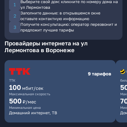
Выберите свой дом: кликните по номеру дома на
ул Лермонтова
Заполните данные: в открывшемся окне
оставьте контактную информацию
Получите консультацию: оператор перезвонит и
предложит лучшие тарифы
Провайдеры интернета на ул
Лермонтова в Воронеже
9 тарифов
ТТК
бил
100
5
мбит/сек
Максимальная скорость
Мак
500
7
₽/мес
Минимальная цена
Мин
Домашний интернет, ТВ
Дом