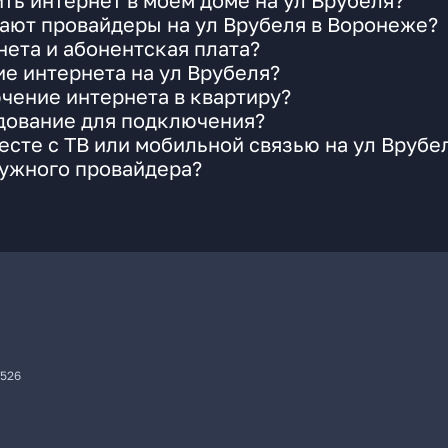
ть интернет в моем доме на ул Врубеля?
ают провайдеры на ул Врубеля в Воронеже?
ета и абонентская плата?
ие интернета на ул Врубеля?
чение интернета в квартиру?
удование для подключения?
сте с ТВ или мобильной связью на ул Врубе
нужного провайдера?
7526