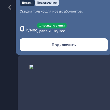
Детали
Подключение
Скидка только для новых абонентов.
1 месяц по акции
0
₽/мес
Далее
700
₽/мес
Подключить