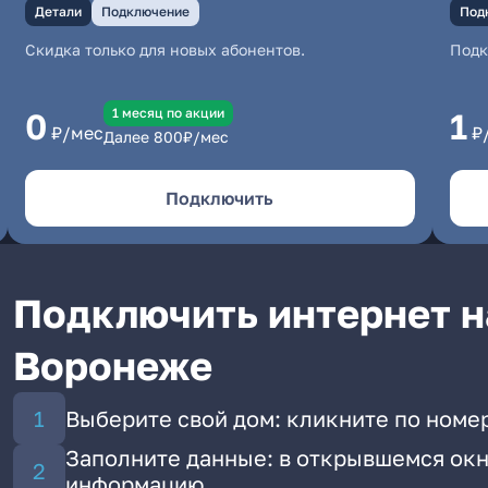
Детали
Подключение
Под
Скидка только для новых абонентов.
Под
1 месяц по акции
0
1
₽/мес
₽
Далее
800
₽/мес
Подключить
Подключить интернет н
Воронеже
Выберите свой дом: кликните по номер
Заполните данные: в открывшемся окн
информацию