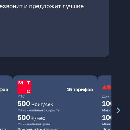
резвонит и предложит лучшие
ифов
15 тарифов
МТС
Дом.ру
500
1000
мбит/сек
мби
Максимальная скорость
Максимальная 
500
1000
₽/мес
₽/м
Минимальная цена
Минимальная ц
ная
Домашний интернет
Домашний инт