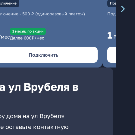
ключение
Подключение
ключение
-
500 ₽ (единоразовый платеж)
Подключени
1 месяц по акции
1 
1
/мес
₽/мес
Далее
600
₽/мес
Да
Подключить
а ул Врубеля в
у дома на ул Врубеля
е оставьте контактную