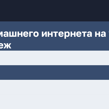
ашнего интернета на 
неж