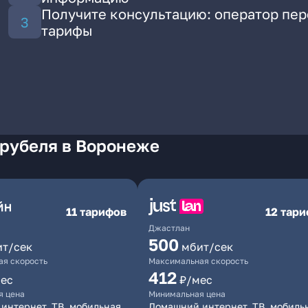
Получите консультацию: оператор пе
тарифы
Врубеля в Воронеже
11 тарифов
12 тар
Джастлан
500
ит/сек
мбит/сек
я скорость
Максимальная скорость
412
ес
₽/мес
я цена
Минимальная цена
интернет, ТВ, мобильная
Домашний интернет, ТВ, мобиль