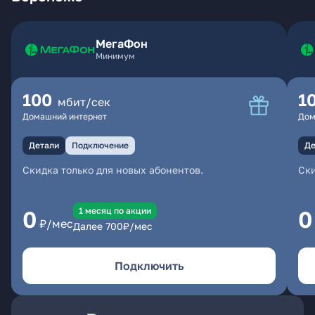
МегаФон
Минимум
100
1
мбит/сек
Домашний интернет
Дом
Детали
Подключение
Де
Скидка только для новых абонентов.
Ски
1 месяц по акции
0
0
₽/мес
Далее
700
₽/мес
Подключить