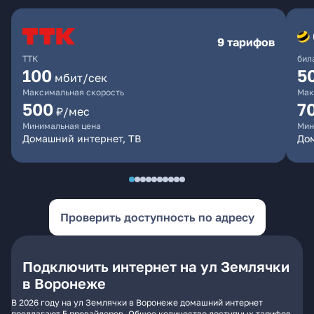
9 тарифов
ТТК
бил
100
5
мбит/сек
Максимальная скорость
Мак
500
7
₽/мес
Минимальная цена
Мин
Домашний интернет, ТВ
Дом
Проверить доступность по адресу
Подключить интернет на ул Землячки
в Воронеже
В 2026 году на ул Землячки в Воронеже домашний интернет
предлагают 5 провайдеров. Общее количество доступных тарифов -