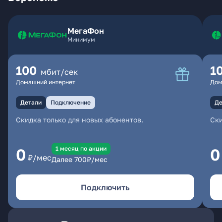
МегаФон
Минимум
100
1
мбит/сек
Домашний интернет
Дом
Детали
Подключение
Де
Скидка только для новых абонентов.
Ски
1 месяц по акции
0
0
₽/мес
Далее
700
₽/мес
Подключить