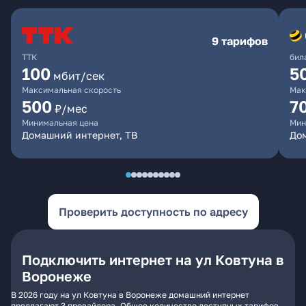
9 тарифов
ТТК
бил
100
5
мбит/сек
Максимальная скорость
Мак
500
7
₽/мес
Минимальная цена
Мин
Домашний интернет, ТВ
Дом
Проверить доступность по адресу
Подключить интернет на ул Ковтуна в
Воронеже
В 2026 году на ул Ковтуна в Воронеже домашний интернет
предлагают 3 провайдера. Общее количество доступных тарифов -