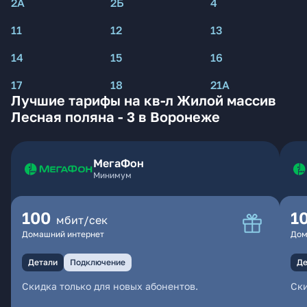
2А
2Б
4
11
12
13
14
15
16
17
18
21А
Лучшие тарифы на кв-л Жилой массив
Лесная поляна - 3 в Воронеже
МегаФон
Минимум
100
1
мбит/сек
Домашний интернет
Дом
Детали
Подключение
Де
Скидка только для новых абонентов.
Ски