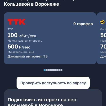
Кольцевой в Воронеже
9 тарифов
ТТК
бил
100
5
мбит/сек
Максимальная скорость
Мак
500
7
₽/мес
Минимальная цена
Мин
Домашний интернет, ТВ
Дом
Проверить доступность по адресу
Подключить интернет на пер
Кольцевой в Воронеже