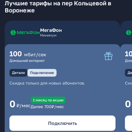
Лучшие тарифы на пер Кольцевой в
Воронеже
МегаФон
Минимум
100
1
мбит/сек
Домашний интернет
Дом
Детали
Подключение
Де
Скидка только для новых абонентов.
Ски
1 месяц по акции
0
0
₽/мес
Далее
700
₽/мес
Подключить