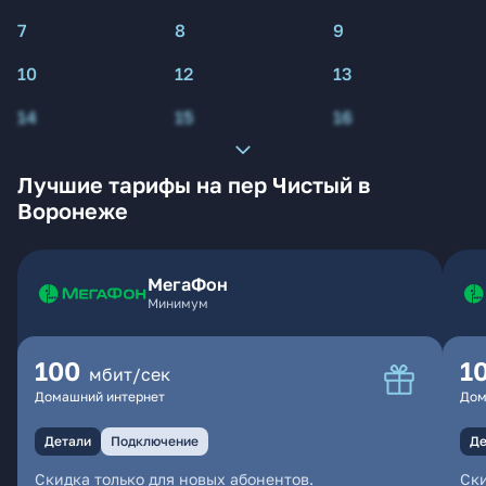
7
8
9
10
12
13
14
15
16
Лучшие тарифы на пер Чистый в
Воронеже
МегаФон
Минимум
100
1
мбит/сек
Домашний интернет
Дом
Детали
Подключение
Де
Скидка только для новых абонентов.
Ски