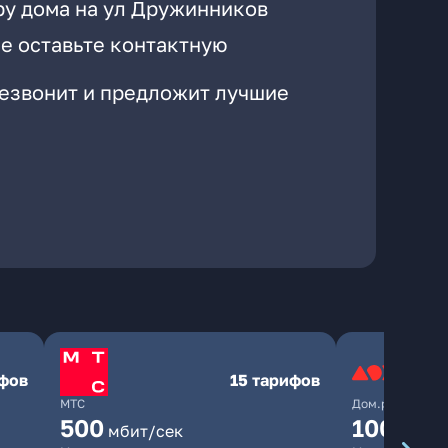
ру дома на ул Дружинников
е оставьте контактную
резвонит и предложит лучшие
ифов
15 тарифов
МТС
Дом.ру
500
1000
мбит/сек
мби