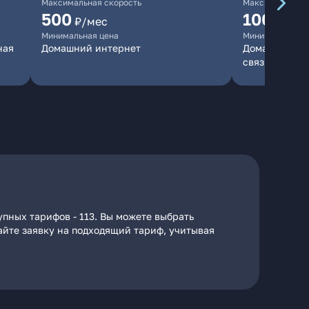
Максимальная скорость
Максимальная 
500
1000
₽/мес
₽/м
Минимальная цена
Минимальная ц
ная
Домашний интернет
Домашний инт
связь
пных тарифов - 113. Вы можете выбрать
дайте заявку на подходящий тариф, учитывая