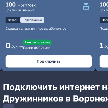
100
10
мбит/сек
Домашний интернет
Дома
Детали
Подключение
Под
Скидка только для новых абонентов.
Под
1 месяц по акции
0
1
₽/мес
₽
Далее
800
₽/мес
Подключить
Подключить интернет н
Дружинников в Вороне