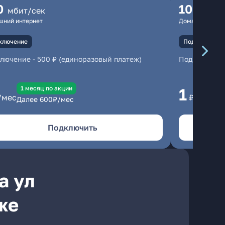
0
100
мбит/сек
мбит
шний интернет
Домашний инте
ключение
Подключение
ключение
-
500 ₽ (единоразовый платеж)
Подключени
1 месяц по акции
1 
1
/мес
₽/мес
Далее
600
₽/мес
Да
Подключить
а ул
же