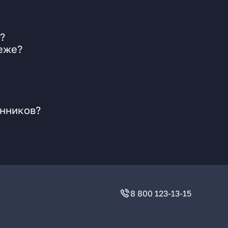
?
еже?
инников?
8 800 123-13-15