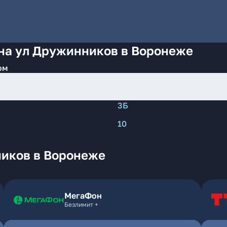
 на ул Дружинников в Воронеже
ом
3Б
10
иков в Воронеже
МегаФон
Безлимит +