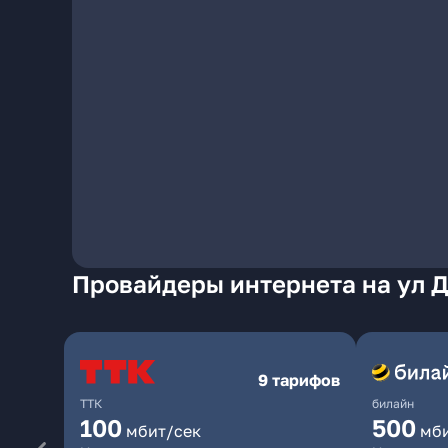
Провайдеры интернета на ул 
9 тарифов
ТТК
билайн
100
500
мбит/сек
мб