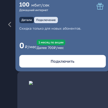
100
мбит/сек
Домашний интернет
Детали
Подключение
Скидка только для новых абонентов.
1 месяц по акции
0
₽/мес
Далее
700
₽/мес
Подключить