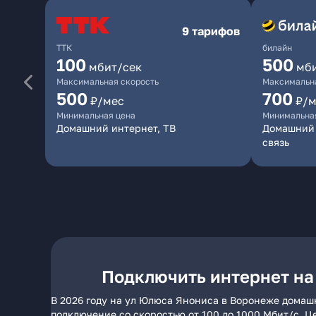
9 тарифов
ТТК
билайн
100
500
мбит/сек
мб
Максимальная скорость
Максимальна
500
700
₽/мес
₽/м
Минимальная цена
Минимальна
Домашний интернет, ТВ
Домашний 
связь
Подключить интернет на
В 2026 году на ул Юлюса Янониса в Воронеже домаш
подключение со скоростью от 100 до 1000 Мбит/с. Ц