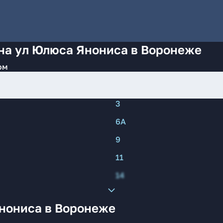
 на ул Юлюса Янониса в Воронеже
ом
3
6А
9
11
14
нониса в Воронеже