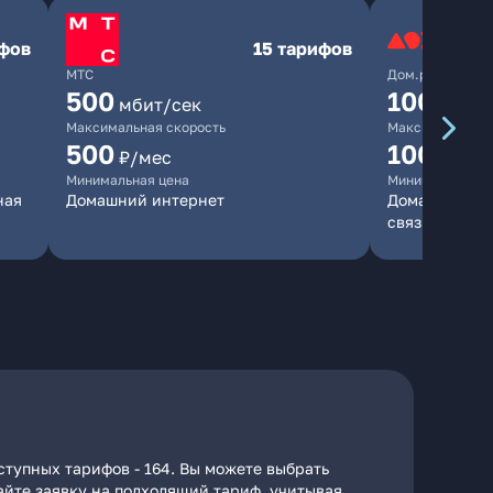
ифов
15 тарифов
МТС
Дом.ру
500
1000
мбит/сек
мби
Максимальная скорость
Максимальная 
500
1000
₽/мес
₽/м
Минимальная цена
Минимальная ц
ная
Домашний интернет
Домашний инт
связь
тупных тарифов - 164. Вы можете выбрать
дайте заявку на подходящий тариф, учитывая