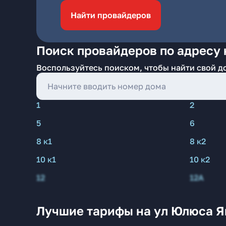
Найти провайдеров
Поиск провайдеров по адресу
Воспользуйтесь поиском, чтобы найти свой д
1
2
5
6
8 к1
8 к2
10 к1
10 к2
12
12А
Лучшие тарифы на ул Юлюса Я