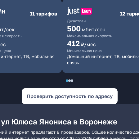
11 тарифов
12 тар
Джастлан
500
ит/сек
мбит/сек
я скорость
Максимальная скорость
412
ес
₽/мес
я цена
Минимальная цена
интернет, ТВ, мобильная
Домашний интернет, ТВ, мобиль
связь
Проверить доступность по адресу
 ул Юлюса Янониса в Воронеже
ний интернет предлагают 8 провайдеров. Общее количество дос
ены на услуги варьируются от 470 до 3249 рублей в месяц. По