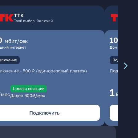
ТТК
Т
Твой выбор. Включай
Т
0
100
мбит/сек
мбит
шний интернет
Домашний инте
ключение
Подключение
ключение
-
500 ₽ (единоразовый платеж)
Подключени
1 месяц по акции
1 
1
/мес
₽/мес
Далее
600
₽/мес
Да
Подключить