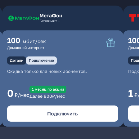
МегаФон
Безлимит +
100
10
мбит/сек
Домашний интернет
Дома
Детали
Подключение
Под
Скидка только для новых абонентов.
Под
1 месяц по акции
0
1
₽/мес
₽
Далее
800
₽/мес
Подключить