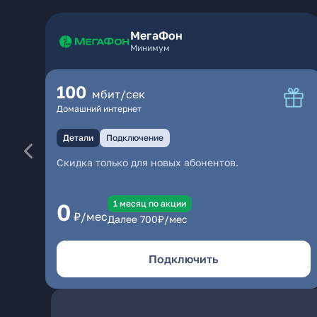
МегаФон
Минимум
100
мбит/сек
Домашний интернет
Детали
Подключение
Скидка только для новых абонентов.
1 месяц по акции
0
₽/мес
Далее
700
₽/мес
Подключить