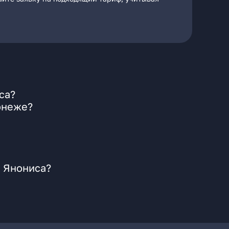
са?
онеже?
а Янониса?