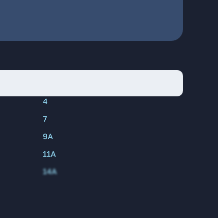
4
7
9А
11А
14А