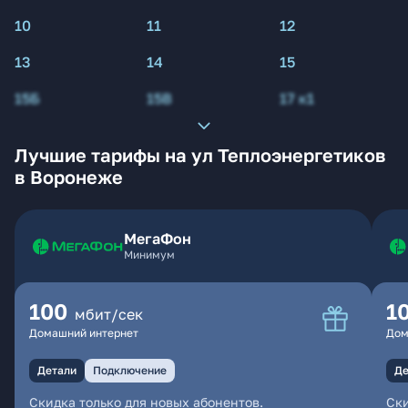
10
11
12
13
14
15
15Б
15В
17 к1
Лучшие тарифы на ул Теплоэнергетиков
в Воронеже
МегаФон
Минимум
100
1
мбит/сек
Домашний интернет
Дом
Детали
Подключение
Де
Скидка только для новых абонентов.
Ски