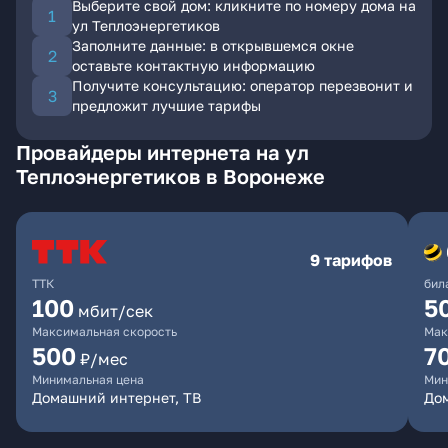
Выберите свой дом: кликните по номеру дома на
ул Теплоэнергетиков
Заполните данные: в открывшемся окне
оставьте контактную информацию
Получите консультацию: оператор перезвонит и
предложит лучшие тарифы
Провайдеры интернета на ул
Теплоэнергетиков в Воронеже
9 тарифов
ТТК
бил
100
5
мбит/сек
Максимальная скорость
Мак
500
7
₽/мес
Минимальная цена
Мин
Домашний интернет, ТВ
Дом