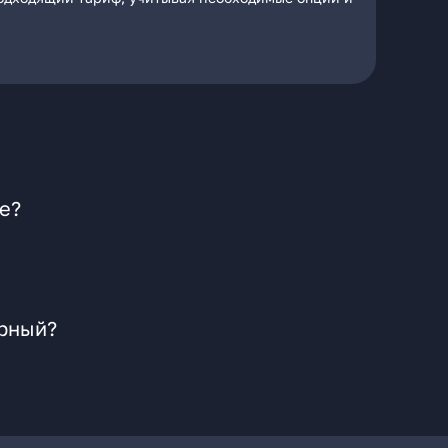
е?
орный?