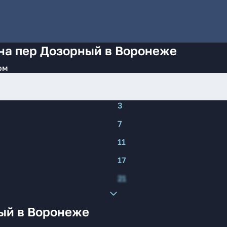
на пер Дозорный в Воронеже
ом
3
7
11
17
21
ый в Воронеже