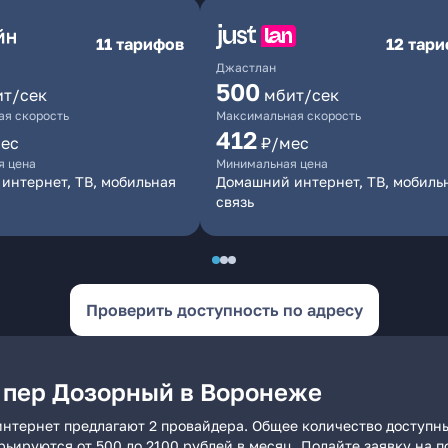
11 тарифов
12 тар
Джастлан
500
ит/сек
мбит/сек
я скорость
Максимальная скорость
412
ес
₽/мес
я цена
Минимальная цена
интернет, ТВ, мобильная
Домашний интернет, ТВ, мобиль
связь
Проверить доступность по адресу
 пер Дозорный в Воронеже
нтернет предлагают 2 провайдера. Общее количество доступны
арьируются от 500 до 2100 рублей в месяц. Подайте заявку на