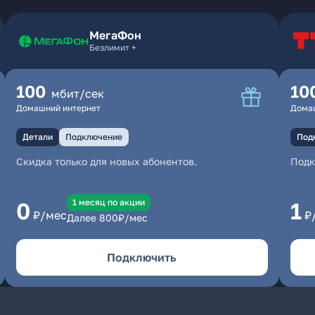
МегаФон
Безлимит +
100
10
мбит/сек
Домашний интернет
Дома
Детали
Подключение
Под
Скидка только для новых абонентов.
Под
1 месяц по акции
0
1
₽/мес
₽
Далее
800
₽/мес
Подключить