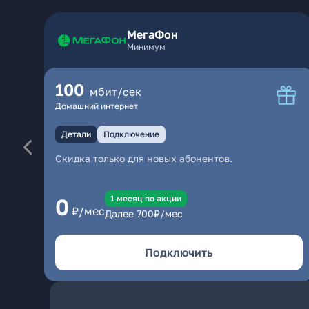
МегаФон
Минимум
100
мбит/сек
Домашний интернет
Детали
Подключение
Скидка только для новых абонентов.
1 месяц по акции
0
₽/мес
Далее
700
₽/мес
Подключить