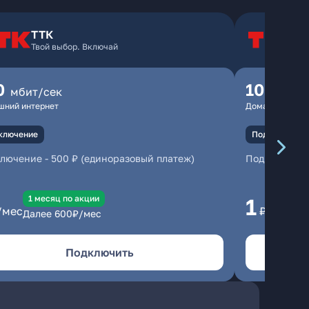
ТТК
Т
Твой выбор. Включай
Т
0
100
мбит/сек
мбит
шний интернет
Домашний инте
ключение
Подключение
ключение
-
500 ₽ (единоразовый платеж)
Подключени
1 месяц по акции
1 
1
/мес
₽/мес
Далее
600
₽/мес
Да
Подключить