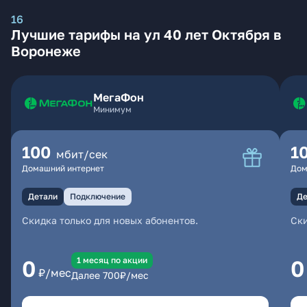
16
Лучшие тарифы на ул 40 лет Октября в
Воронеже
МегаФон
Минимум
100
1
мбит/сек
Домашний интернет
Дом
Детали
Подключение
Де
Скидка только для новых абонентов.
Ски
1 месяц по акции
0
0
₽/мес
Далее
700
₽/мес