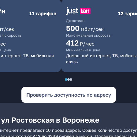
11 тарифов
12 тар
Джастлан
500
ит/сек
мбит/сек
я скорость
Максимальная скорость
412
ес
₽/мес
я цена
Минимальная цена
интернет, ТВ, мобильная
Домашний интернет, ТВ, мобиль
связь
Проверить доступность по адресу
 ул Ростовская в Воронеже
интернет предлагают 10 провайдеров. Общее количество досту
 варьируются от 412 до 3249 рублей в месяц. Подайте заявку 