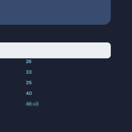
26
33
35
40
46 к3