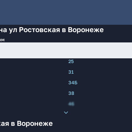
на ул Ростовская в Воронеже
ом
25
31
34Б
38
46
кая в Воронеже