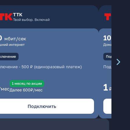
ТТК
Т
Твой выбор. Включай
Т
0
100
мбит/сек
мбит
шний интернет
Домашний инте
ключение
Подключение
ключение
-
500 ₽ (единоразовый платеж)
Подключени
1 месяц по акции
1 
1
/мес
₽/мес
Далее
600
₽/мес
Да
Подключить