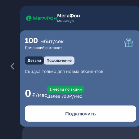
МегаФон
Минимум
100
мбит/сек
Домашний интернет
Детали
Подключение
Скидка только для новых абонентов.
1 месяц по акции
0
₽/мес
Далее
700
₽/мес
Подключить