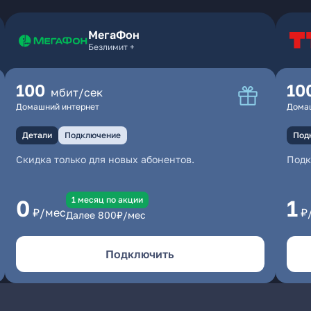
МегаФон
Безлимит +
100
10
мбит/сек
Домашний интернет
Дома
Детали
Подключение
Под
Скидка только для новых абонентов.
Под
1 месяц по акции
0
1
₽/мес
₽
Далее
800
₽/мес
Подключить