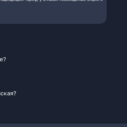
е?
вская?