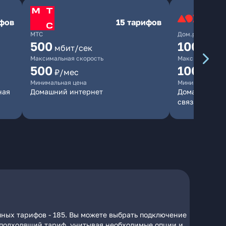
ифов
15 тарифов
МТС
Дом.ру
500
1000
мбит/сек
мби
Максимальная скорость
Максимальная 
500
1000
₽/мес
₽/м
Минимальная цена
Минимальная ц
ная
Домашний интернет
Домашний инт
связь
пных тарифов - 185. Вы можете выбрать подключение
на подходящий тариф, учитывая необходимые опции и