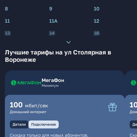
8
9
10
11
11А
12
13
14
16
Лучшие тарифы на ул Столярная в
Воронеже
МегаФон
Минимум
100
1
мбит/сек
Домашний интернет
Дом
Детали
Подключение
Де
Скидка только для новых абонентов.
Ски