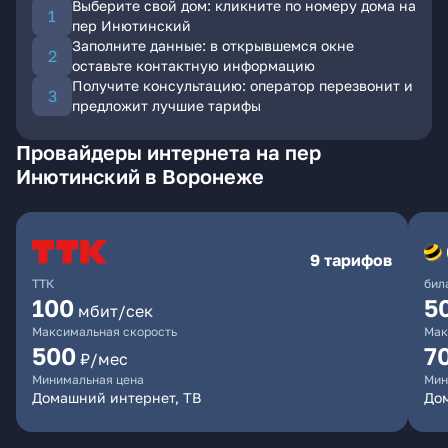
Выберите свой дом: кликните по номеру дома на
пер Инютинский
Заполните данные: в открывшемся окне
оставьте контактную информацию
Получите консультацию: оператор перезвонит и
предложит лучшие тарифы
Провайдеры интернета на пер
Инютинский в Воронеже
9 тарифов
ТТК
бил
100
5
мбит/сек
Максимальная скорость
Мак
500
7
₽/мес
Минимальная цена
Мин
Домашний интернет, ТВ
Дом