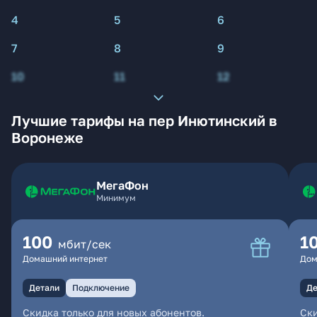
4
5
6
7
8
9
10
11
12
Лучшие тарифы на пер Инютинский в
Воронеже
МегаФон
Минимум
100
1
мбит/сек
Домашний интернет
Дом
Детали
Подключение
Де
Скидка только для новых абонентов.
Ски