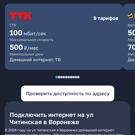
9 тарифов
ТТК
бил
100
5
мбит/сек
Максимальная скорость
Мак
500
7
₽/мес
Минимальная цена
Мин
Домашний интернет, ТВ
Дом
Проверить доступность по адресу
Подключить интернет на ул
Читинская в Воронеже
В 2026 году на ул Читинская в Воронеже домашний интернет
предлагают 3 провайдера. Общее количество доступных тарифов -