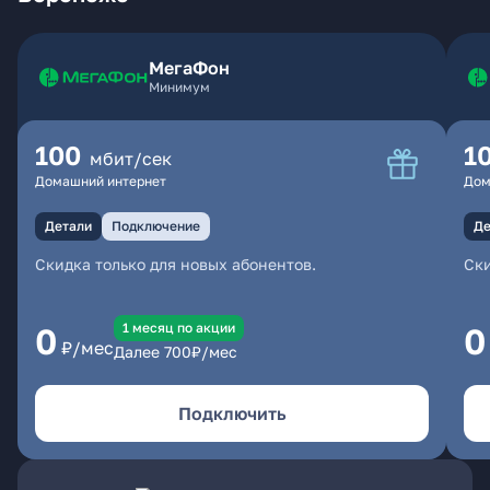
МегаФон
Минимум
100
1
мбит/сек
Домашний интернет
Дом
Детали
Подключение
Де
Скидка только для новых абонентов.
Ски
1 месяц по акции
0
0
₽/мес
Далее
700
₽/мес
Подключить