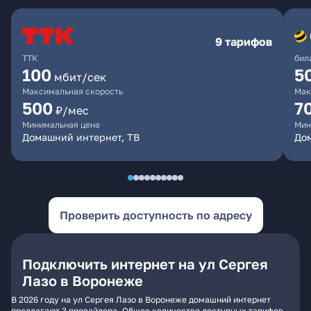
9 тарифов
ТТК
бил
100
5
мбит/сек
Максимальная скорость
Мак
500
7
₽/мес
Минимальная цена
Мин
Домашний интернет, ТВ
Дом
Проверить доступность по адресу
Подключить интернет на ул Сергея
Лазо в Воронеже
В 2026 году на ул Сергея Лазо в Воронеже домашний интернет
предлагают 3 провайдера. Общее количество доступных тарифов -