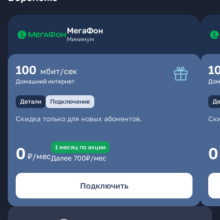
МегаФон
Минимум
100
1
мбит/сек
Домашний интернет
Дом
Детали
Подключение
Де
Скидка только для новых абонентов.
Ски
1 месяц по акции
0
0
₽/мес
Далее
700
₽/мес
Подключить