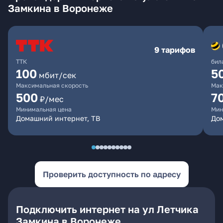
Замкина в Воронеже
9 тарифов
ТТК
бил
100
5
мбит/сек
Максимальная скорость
Мак
500
7
₽/мес
Минимальная цена
Мин
Домашний интернет, ТВ
Дом
Проверить доступность по адресу
Подключить интернет на ул Летчика
Замкина в Воронеже