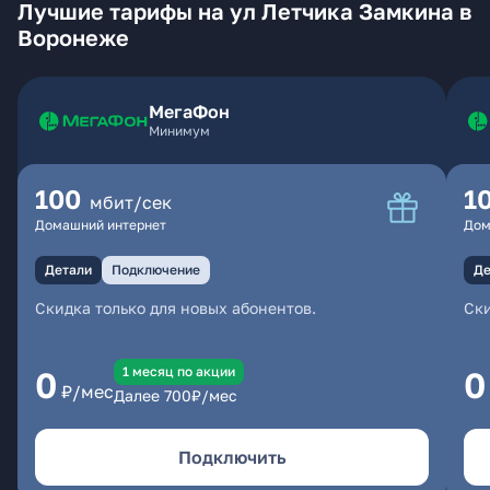
Лучшие тарифы на ул Летчика Замкина в
Воронеже
МегаФон
Минимум
100
1
мбит/сек
Домашний интернет
Дом
Детали
Подключение
Де
Скидка только для новых абонентов.
Ски
1 месяц по акции
0
0
₽/мес
Далее
700
₽/мес
Подключить