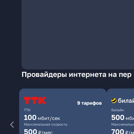
Провайдеры интернета на пер
9 тарифов
ТТК
билайн
100
500
мбит/сек
мб
Максимальная скорость
Максимальна
500
700
₽/мес
₽/м