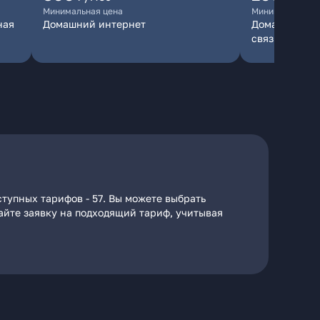
Минимальная цена
Минимальная ц
ная
Домашний интернет
Домашний инт
связь
тупных тарифов - 57. Вы можете выбрать
дайте заявку на подходящий тариф, учитывая