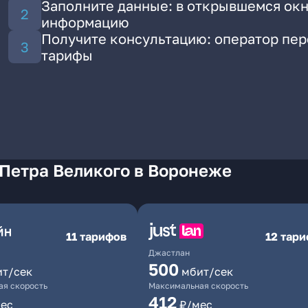
Заполните данные: в открывшемся окн
информацию
Получите консультацию: оператор пе
тарифы
 Петра Великого в Воронеже
11 тарифов
12 тар
Джастлан
500
ит/сек
мбит/сек
я скорость
Максимальная скорость
412
ес
₽/мес