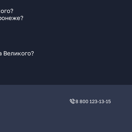
кого?
оронеже?
а Великого?
8 800 123-13-15