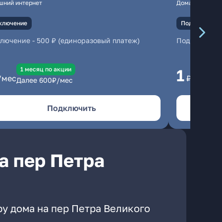
шний интернет
Домашний инте
ключение
Подключение
ключение
-
500 ₽ (единоразовый платеж)
Подключени
1 месяц по акции
1 
1
/мес
₽/мес
Далее
600
₽/мес
Да
Подключить
а пер Петра
ру дома на пер Петра Великого