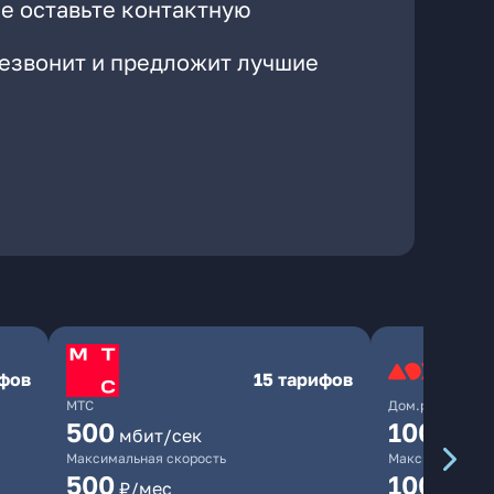
е оставьте контактную
резвонит и предложит лучшие
ифов
15 тарифов
МТС
Дом.ру
500
1000
мбит/сек
мби
Максимальная скорость
Максимальная 
500
1000
₽/мес
₽/м