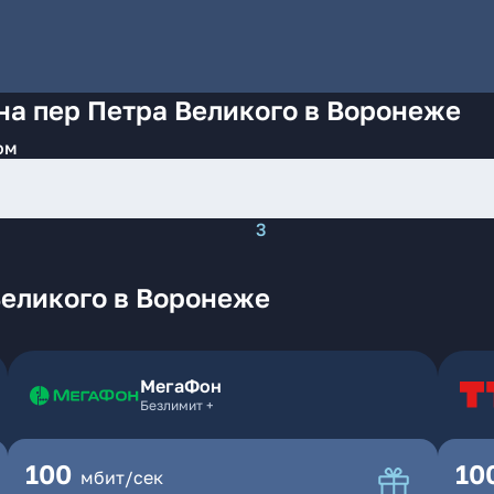
на пер Петра Великого в Воронеже
ом
3
Великого в Воронеже
МегаФон
Безлимит +
100
10
мбит/сек