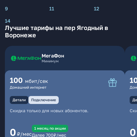
9
11
12
14
Лучшие тарифы на пер Ягодный в
Воронеже
МегаФон
Минимум
100
1
мбит/сек
Домашний интернет
Дом
Детали
Подключение
Де
Скидка только для новых абонентов.
Ски
1 месяц по акции
0
0
₽/мес
Далее
700
₽/мес