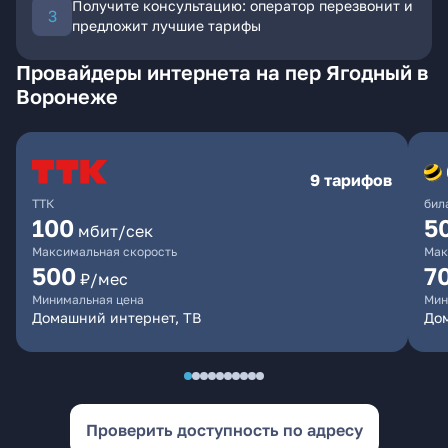
Получите консультацию: оператор перезвонит и
предложит лучшие тарифы
Провайдеры интернета на пер Ягодный в
Воронеже
9 тарифов
ТТК
бил
100
5
мбит/сек
Максимальная скорость
Мак
500
7
₽/мес
Минимальная цена
Мин
Домашний интернет, ТВ
Дом
Проверить доступность по адресу