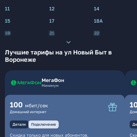
11
12
14
15
17
18А
19
21
22
Лучшие тарифы на ул Новый Быт в
Воронеже
МегаФон
Минимум
100
1
мбит/сек
Домашний интернет
Дом
Детали
Подключение
Де
Скидка только для новых абонентов.
Ски