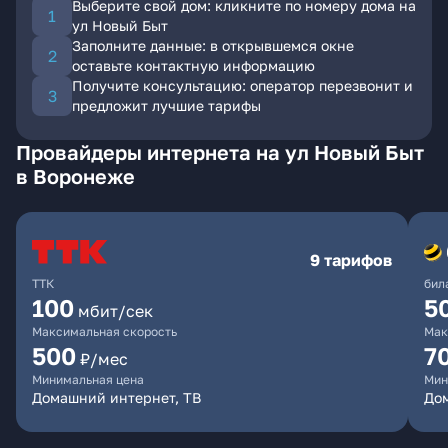
Выберите свой дом: кликните по номеру дома на
ул Новый Быт
Заполните данные: в открывшемся окне
оставьте контактную информацию
Получите консультацию: оператор перезвонит и
предложит лучшие тарифы
Провайдеры интернета на ул Новый Быт
в Воронеже
9 тарифов
ТТК
бил
100
5
мбит/сек
Максимальная скорость
Мак
500
7
₽/мес
Минимальная цена
Мин
Домашний интернет, ТВ
Дом