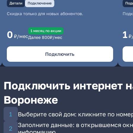
Детали
Подключение
Под
Скидка только для новых абонентов.
Под
1 месяц по акции
0
1
₽/мес
₽
Далее
800
₽/мес
Подключить
Подключить интернет н
Воронеже
Выберите свой дом: кликните по номе
Заполните данные: в открывшемся окн
информацию