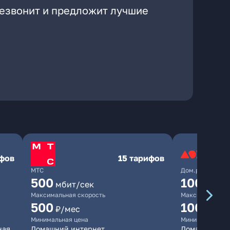
резвонит и предложит лучшие
ифов
15 тарифов
МТС
Дом.ру
500
1000
мбит/сек
мби
Максимальная скорость
Максимальная 
500
1000
₽/мес
₽/м
Минимальная цена
Минимальная ц
ная
Домашний интернет
Домашний инт