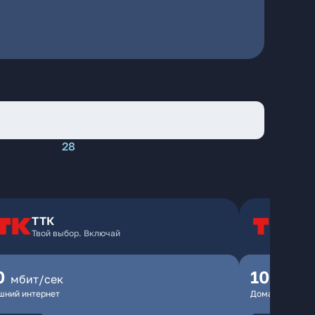
28
ТТК
Т
Твой выбор. Включай
Т
0
100
мбит/сек
мбит
шний интернет
Домашний инте