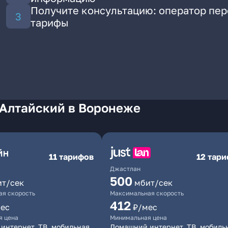
Получите консультацию: оператор пе
тарифы
 Алтайский в Воронеже
11 тарифов
12 тар
Джастлан
500
ит/сек
мбит/сек
я скорость
Максимальная скорость
412
ес
₽/мес
я цена
Минимальная цена
интернет, ТВ, мобильная
Домашний интернет, ТВ, мобиль