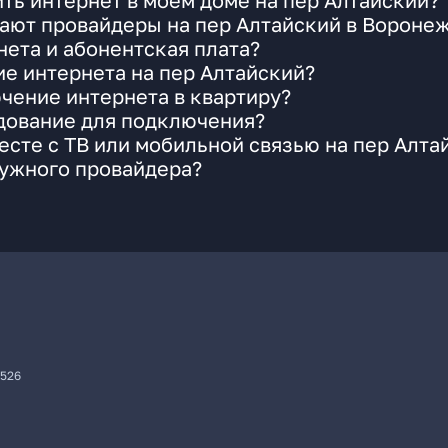
ть интернет в моем доме на пер Алтайский?
ают провайдеры на пер Алтайский в Вороне
ета и абонентская плата?
ие интернета на пер Алтайский?
чение интернета в квартиру?
удование для подключения?
сте с ТВ или мобильной связью на пер Алта
нужного провайдера?
7526