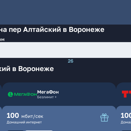
на пер Алтайский в Воронеже
ом
26
кий в Воронеже
МегаФон
Безлимит +
100
10
мбит/сек
Домашний интернет
Дома