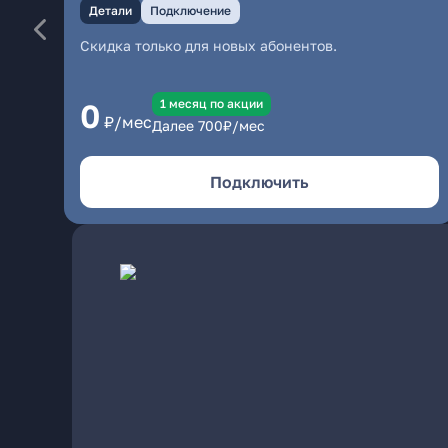
Детали
Подключение
Скидка только для новых абонентов.
1 месяц по акции
0
₽/мес
Далее
700
₽/мес
Подключить