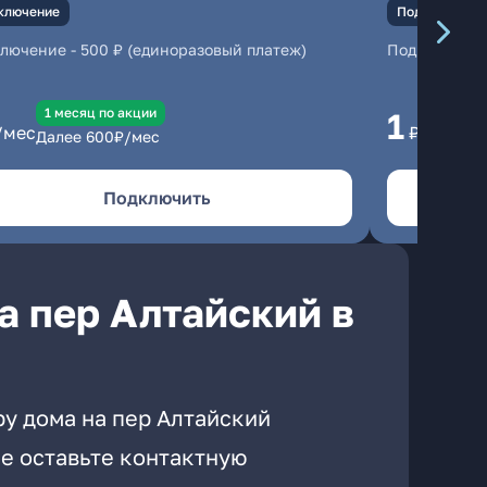
ключение
Подключение
ключение
-
500 ₽ (единоразовый платеж)
Подключени
1 месяц по акции
1 
1
/мес
₽/мес
Далее
600
₽/мес
Да
Подключить
а пер Алтайский в
ру дома на пер Алтайский
е оставьте контактную