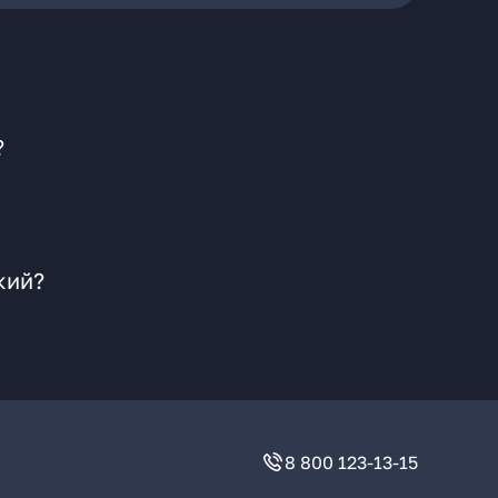
?
кий?
8 800 123-13-15