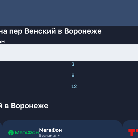
на пер Венский в Воронеже
ом
3
8
12
й в Воронеже
МегаФон
Безлимит +