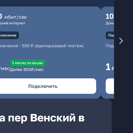
0
100
мбит/сек
мбит
шний интернет
Домашний инте
ключение
Подключение
ключение
-
500 ₽ (единоразовый платеж)
Подключени
1 месяц по акции
1 
1
/мес
₽/мес
Далее
600
₽/мес
Да
Подключить
а пер Венский в