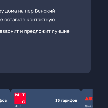
ру дома на пер Венский
е оставьте контактную
резвонит и предложит лучшие
ифов
15 тарифов
МТС
Дом.ру