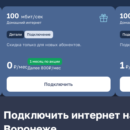
100
10
мбит/сек
Домашний интернет
Дома
Детали
Подключение
Под
Скидка только для новых абонентов.
Под
1 месяц по акции
0
1
₽/мес
₽
Далее
800
₽/мес
Подключить
Подключить интернет н
Воронеже