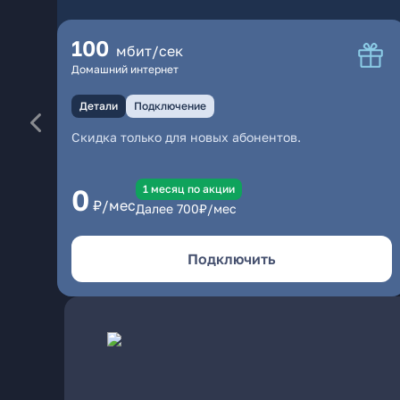
100
мбит/сек
Домашний интернет
Детали
Подключение
Скидка только для новых абонентов.
1 месяц по акции
0
₽/мес
Далее
700
₽/мес
Подключить