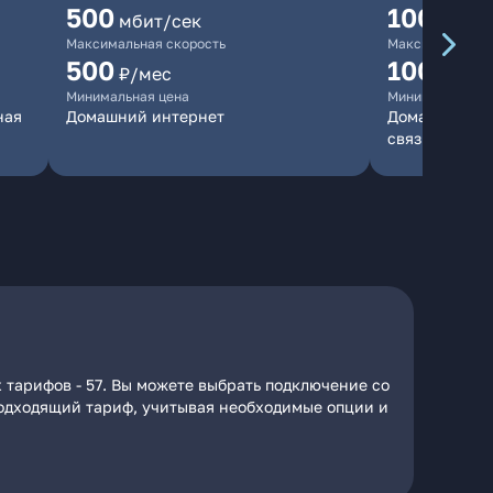
500
1000
мбит/сек
мби
Максимальная скорость
Максимальная 
500
1000
₽/мес
₽/м
Минимальная цена
Минимальная ц
ная
Домашний интернет
Домашний инт
связь
 тарифов - 57. Вы можете выбрать подключение со
 подходящий тариф, учитывая необходимые опции и