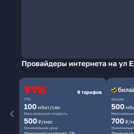
Провайдеры интернета на ул 
9 тарифов
ТТК
билайн
100
500
мбит/сек
мб
Максимальная скорость
Максимальна
500
700
₽/мес
₽/м
Минимальная цена
Минимальна
Домашний интернет, ТВ
Домашний 