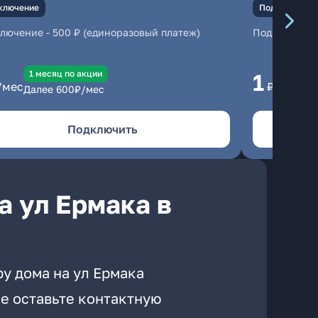
ключение
Подключение
ключение
-
500 ₽ (единоразовый платеж)
Подключени
1 месяц по акции
1 
1
/мес
₽/мес
Далее
600
₽/мес
Да
Подключить
а ул Ермака в
у дома на ул Ермака
е оставьте контактную