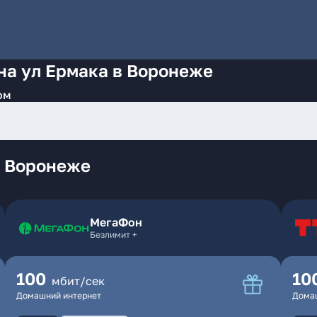
на ул Ермака в Воронеже
ом
в Воронеже
МегаФон
Безлимит +
100
10
мбит/сек
Домашний интернет
Дома