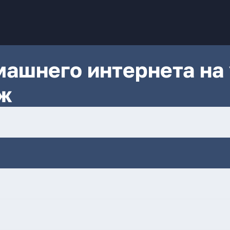
ашнего интернета на 
еж