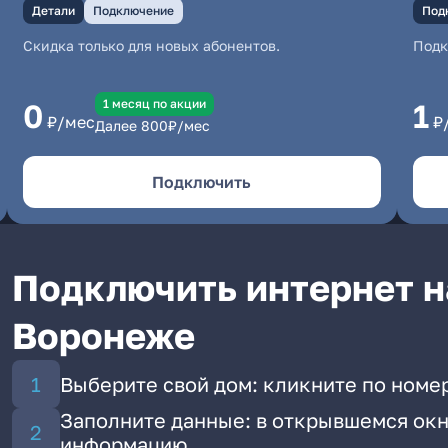
Детали
Подключение
Под
Скидка только для новых абонентов.
Под
1 месяц по акции
0
1
₽/мес
₽
Далее
800
₽/мес
Подключить
Подключить интернет н
Воронеже
Выберите свой дом: кликните по номер
Заполните данные: в открывшемся окн
информацию