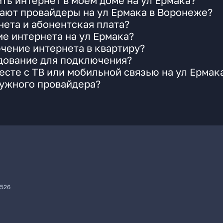
ть интернет в моем доме на ул Ермака?
ают провайдеры на ул Ермака в Воронеже?
ета и абонентская плата?
ие интернета на ул Ермака?
чение интернета в квартиру?
удование для подключения?
сте с ТВ или мобильной связью на ул Ермак
нужного провайдера?
7526