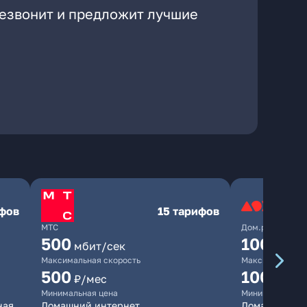
резвонит и предложит лучшие
ифов
15 тарифов
МТС
Дом.ру
500
1000
мбит/сек
мби
Максимальная скорость
Максимальная 
500
1000
₽/мес
₽/м
Минимальная цена
Минимальная ц
ная
Домашний интернет
Домашний инт