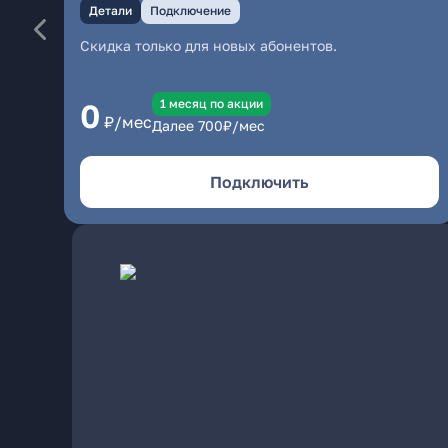
Детали
Подключение
Скидка только для новых абонентов.
1 месяц по акции
0
₽/мес
Далее
700
₽/мес
Подключить