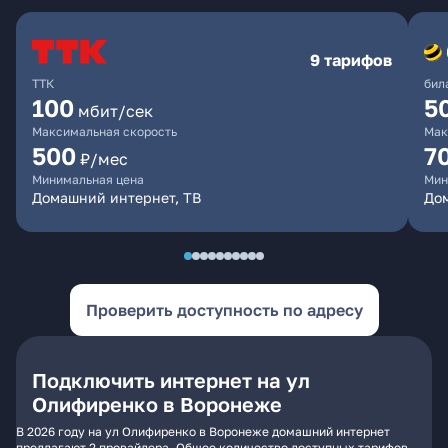
9 тарифов
ТТК
бил
100
5
мбит/сек
Максимальная скорость
Мак
500
7
₽/мес
Минимальная цена
Мин
Домашний интернет, ТВ
Дом
Проверить доступность по адресу
Подключить интернет на ул
Олифиренко в Воронеже
В 2026 году на ул Олифиренко в Воронеже домашний интернет
предлагают 2 провайдера. Общее количество доступных тарифов -