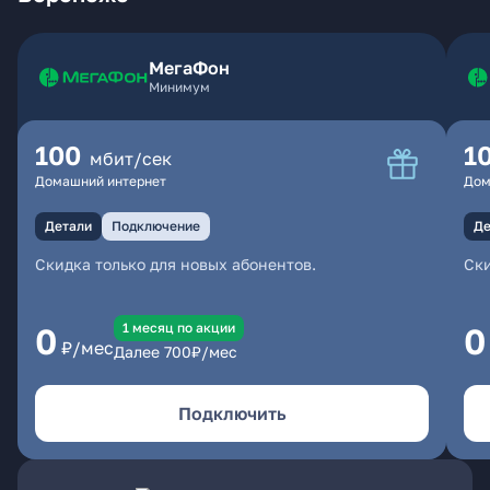
МегаФон
Минимум
100
1
мбит/сек
Домашний интернет
Дом
Детали
Подключение
Де
Скидка только для новых абонентов.
Ски
1 месяц по акции
0
0
₽/мес
Далее
700
₽/мес
Подключить