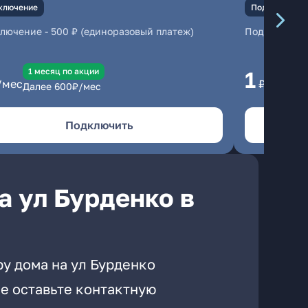
ключение
Подключение
ключение
-
500 ₽ (единоразовый платеж)
Подключени
1 месяц по акции
1 
1
/мес
₽/мес
Далее
600
₽/мес
Да
Подключить
а ул Бурденко в
у дома на ул Бурденко
е оставьте контактную