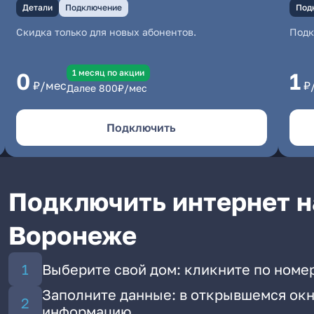
Детали
Подключение
Под
Скидка только для новых абонентов.
Под
1 месяц по акции
0
1
₽/мес
₽
Далее
800
₽/мес
Подключить
Подключить интернет н
Воронеже
Выберите свой дом: кликните по номер
Заполните данные: в открывшемся окн
информацию