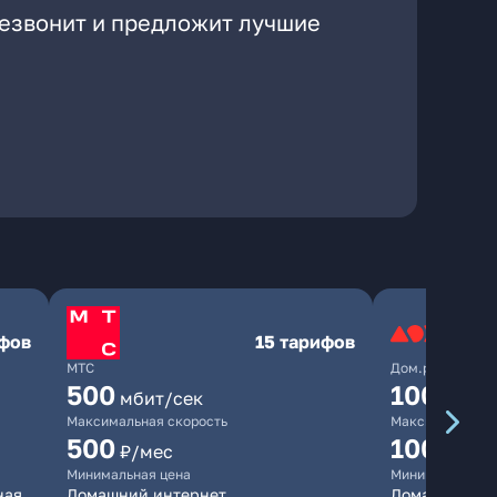
резвонит и предложит лучшие
ифов
15 тарифов
МТС
Дом.ру
500
1000
мбит/сек
мби
Максимальная скорость
Максимальная 
500
1000
₽/мес
₽/м
Минимальная цена
Минимальная ц
ная
Домашний интернет
Домашний инт