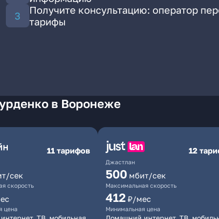
Получите консультацию: оператор пе
тарифы
Бурденко в Воронеже
11 тарифов
12 тар
Джастлан
500
ит/сек
мбит/сек
я скорость
Максимальная скорость
412
ес
₽/мес
я цена
Минимальная цена
интернет, ТВ, мобильная
Домашний интернет, ТВ, мобиль