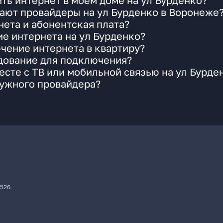
ть интернет в моем доме на ул Бурденко?
ают провайдеры на ул Бурденко в Воронеже
ета и абонентская плата?
ие интернета на ул Бурденко?
чение интернета в квартиру?
удование для подключения?
сте с ТВ или мобильной связью на ул Бурде
нужного провайдера?
7526