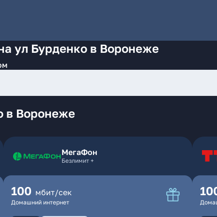
на ул Бурденко в Воронеже
ом
о в Воронеже
МегаФон
Безлимит +
100
10
мбит/сек
Домашний интернет
Дома