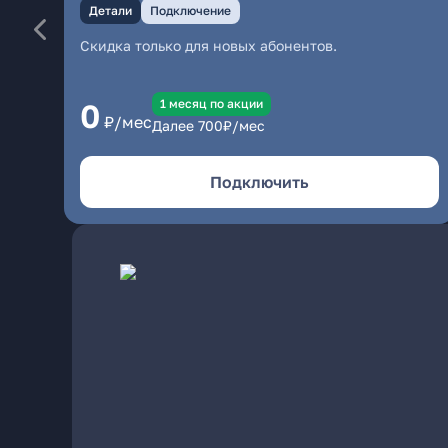
Детали
Подключение
Скидка только для новых абонентов.
1 месяц по акции
0
₽/мес
Далее
700
₽/мес
Подключить