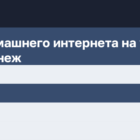
ашнего интернета на 
неж