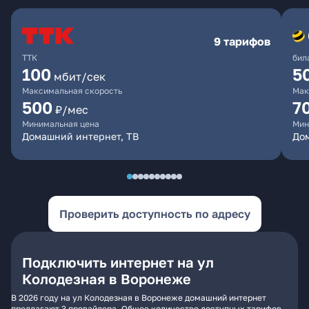
9 тарифов
ТТК
бил
100
5
мбит/сек
Максимальная скорость
Мак
500
7
₽/мес
Минимальная цена
Мин
Домашний интернет, ТВ
Дом
Проверить доступность по адресу
Подключить интернет на ул
Колодезная в Воронеже
В 2026 году на ул Колодезная в Воронеже домашний интернет
предлагают 3 провайдера. Общее количество доступных тарифов -