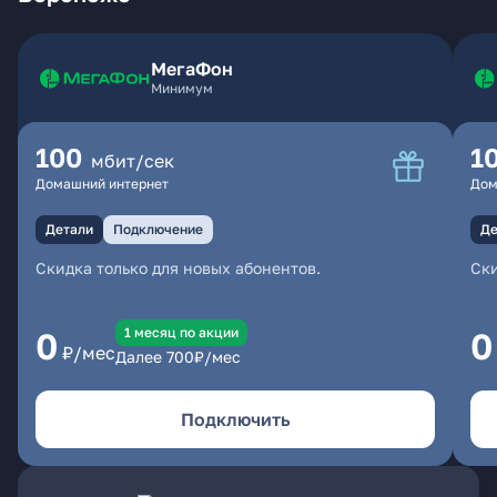
МегаФон
Минимум
100
1
мбит/сек
Домашний интернет
Дом
Детали
Подключение
Де
Скидка только для новых абонентов.
Ски
1 месяц по акции
0
0
₽/мес
Далее
700
₽/мес
Подключить