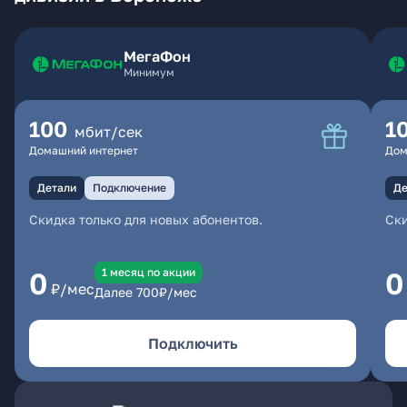
МегаФон
Минимум
100
1
мбит/сек
Домашний интернет
Дом
Детали
Подключение
Де
Скидка только для новых абонентов.
Ски
1 месяц по акции
0
0
₽/мес
Далее
700
₽/мес
Подключить