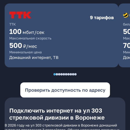
9 тарифов
ТТК
бил
100
5
мбит/сек
Максимальная скорость
Мак
500
7
₽/мес
Минимальная цена
Мин
Домашний интернет, ТВ
Дом
Проверить доступность по адресу
Подключить интернет на ул 303
стрелковой дивизии в Воронеже
В 2026 году на ул 303 стрелковой дивизии в Воронеже домашний
интернет предлагают 3 провайдера. Общее количество доступных