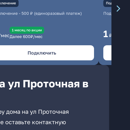
ключение
Подключение
ключение
-
500 ₽ (единоразовый платеж)
Подключени
1 месяц по акции
1 
1
/мес
₽/мес
Далее
600
₽/мес
Да
Подключить
а ул Проточная в
у дома на ул Проточная
е оставьте контактную