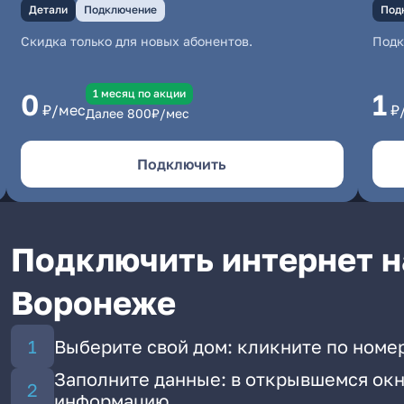
Детали
Подключение
Под
Скидка только для новых абонентов.
Под
1 месяц по акции
0
1
₽/мес
₽
Далее
800
₽/мес
Подключить
Подключить интернет н
Воронеже
Выберите свой дом: кликните по номер
Заполните данные: в открывшемся окн
информацию