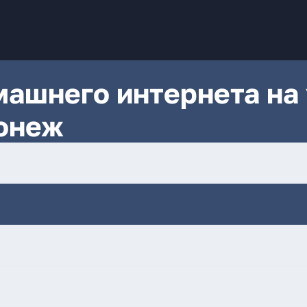
ашнего интернета на 
онеж