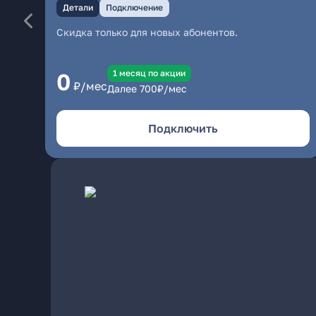
Детали
Подключение
Скидка только для новых абонентов.
1 месяц по акции
0
₽/мес
Далее
700
₽/мес
Подключить