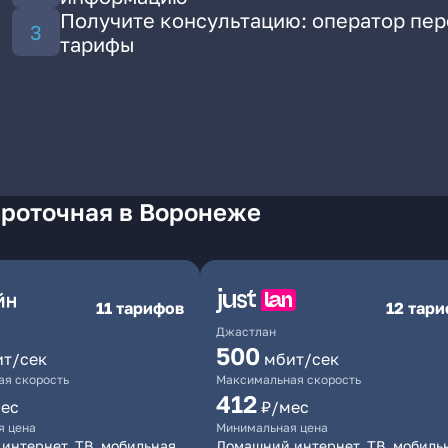
Получите консультацию: оператор пе
тарифы
Проточная в Воронеже
11 тарифов
12 тар
Джастлан
500
ит/сек
мбит/сек
я скорость
Максимальная скорость
412
ес
₽/мес
я цена
Минимальная цена
интернет, ТВ, мобильная
Домашний интернет, ТВ, мобиль