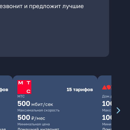
резвонит и предложит лучшие
ифов
15 тарифов
МТС
Дом.ру
500
1000
мбит/сек
мби
Максимальная скорость
Максимальная 
500
1000
₽/мес
₽/м
Минимальная цена
Минимальная ц
ная
Домашний интернет
Домашний инт