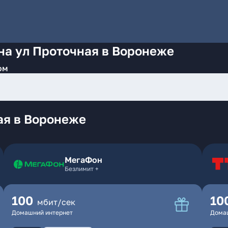
на ул Проточная в Воронеже
ом
ая в Воронеже
МегаФон
Безлимит +
100
10
мбит/сек
Домашний интернет
Дома