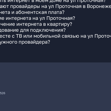
ть интернет в моем доме на ул Проточная?
ают провайдеры на ул Проточная в Воронеж
ета и абонентская плата?
ие интернета на ул Проточная?
чение интернета в квартиру?
удование для подключения?
сте с ТВ или мобильной связью на ул Прото
нужного провайдера?
7526