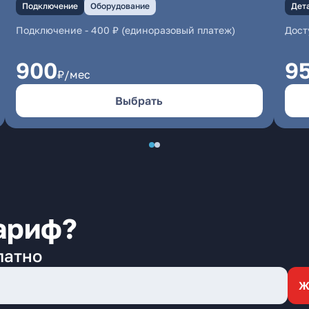
Подключение
Оборудование
Дет
Подключение
-
400 ₽ (единоразовый платеж)
Дост
900
9
₽/мес
Выбрать
ариф?
латно
Ж