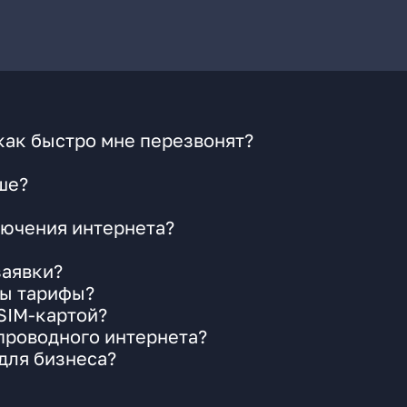
как быстро мне перезвонят?
ше?
ючения интернета?
заявки?
ны тарифы?
 SIM-картой?
 проводного интернета?
для бизнеса?