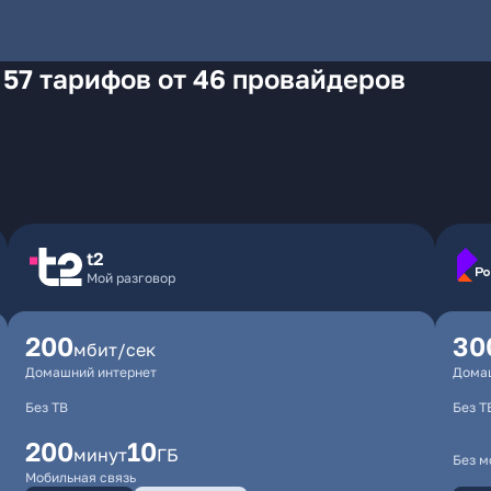
 57 тарифов от 46 провайдеров
t2
Мой разговор
200
30
мбит/сек
Домашний интернет
Дома
Без ТВ
Без Т
200
10
минут
ГБ
Без м
Мобильная связь