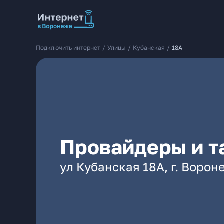
Подключить интернет
/
Улицы
/
Кубанская
/
18А
Провайдеры и т
ул Кубанская 18А, г. Ворон