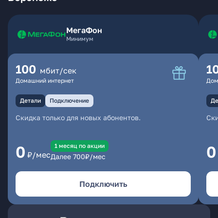
МегаФон
Минимум
100
1
мбит/сек
Домашний интернет
Дом
Детали
Подключение
Де
Скидка только для новых абонентов.
Ски
1 месяц по акции
0
0
₽/мес
Далее
700
₽/мес
Подключить