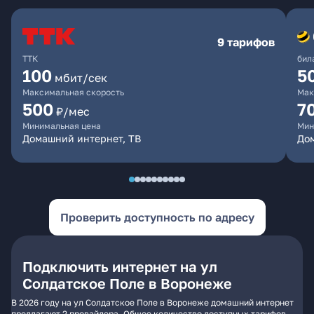
9 тарифов
ТТК
бил
100
5
мбит/сек
Максимальная скорость
Мак
500
7
₽/мес
Минимальная цена
Мин
Домашний интернет, ТВ
Дом
Проверить доступность по адресу
Подключить интернет на ул
Солдатское Поле в Воронеже
В 2026 году на ул Солдатское Поле в Воронеже домашний интернет
предлагают 2 провайдера. Общее количество доступных тарифов -