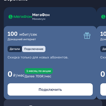
МегаФон
Минимум
100
1
мбит/сек
Домашний интернет
Дом
Детали
Подключение
Де
Скидка только для новых абонентов.
Ски
1 месяц по акции
0
0
₽/мес
Далее
700
₽/мес
Подключить