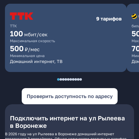
9 тарифов
ТТК
бил
100
5
мбит/сек
Максимальная скорость
Мак
500
7
₽/мес
Минимальная цена
Мин
Домашний интернет, ТВ
Дом
Проверить доступность по адресу
Подключить интернет на ул Рылеева
в Воронеже
В 2026 году на ул Рылеева в Воронеже домашний интернет
предлагают 3 провайдера. Общее количество доступных тарифов -