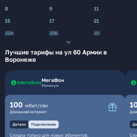
8
9
11
15
17
21
22А
22Б
23
Лучшие тарифы на ул 60 Армии в
Воронеже
МегаФон
Минимум
100
1
мбит/сек
Домашний интернет
Дом
Детали
Подключение
Де
Скидка только для новых абонентов.
Ски